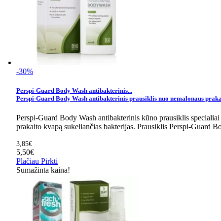
-30%
Perspi-Guard Body Wash antibakterinis...
Perspi-Guard Body Wash antibakterinis prausiklis nuo nemalonaus prak
Perspi-Guard Body Wash antibakterinis kūno prausiklis specialiai s
prakaito kvapą sukeliančias bakterijas. Prausiklis Perspi-Guard B
3,85€
5,50€
Plačiau
Pirkti
Sumažinta kaina!