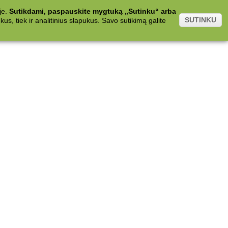
je.
Sutikdami, paspauskite mygtuką „Sutinku“ arba
SUTINKU
s, tiek ir analitinius slapukus. Savo sutikimą galite
.