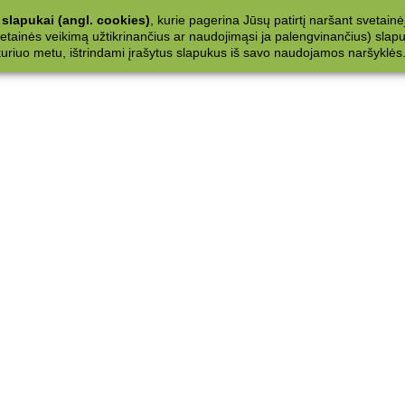
slapukai (angl. cookies)
, kurie pagerina Jūsų patirtį naršant svetainė
ainės veikimą užtikrinančius ar naudojimąsi ja palengvinančius) slapuku
 kuriuo metu, ištrindami įrašytus slapukus iš savo naudojamos naršyklės