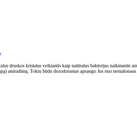
)
us druskos kristalas veikiantis kaip natūralus bakterijas naikinantis a
 kvapą) atsiradimą. Tokiu būdu dezodorantas apsaugo Jus nuo nemalonaus 