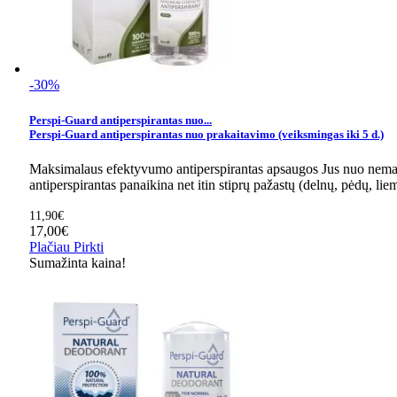
-30%
Perspi-Guard antiperspirantas nuo...
Perspi-Guard antiperspirantas nuo prakaitavimo (veiksmingas iki 5 d.)
Maksimalaus efektyvumo antiperspirantas apsaugos Jus nuo nemalo
antiperspirantas panaikina net itin stiprų pažastų (delnų, pėdų, liem
11,90€
17,00€
Plačiau
Pirkti
Sumažinta kaina!