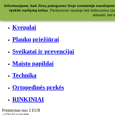
Kategorijos
Informuojame, kad Jūsų patogumui šioje svetainėje naudojami 
tęskite naršymą toliau
.
Parduotuvė naudoja tiek būtinuosius (svet
Kosmetika
atšaukti, bet
Kvepalai
Plaukų priežiūrai
Sveikatai ir prevencijai
Maisto papildai
Technika
Ortopedinės prekės
RINKINIAI
Pristatymas nuo 2 EUR
+370 654 60406