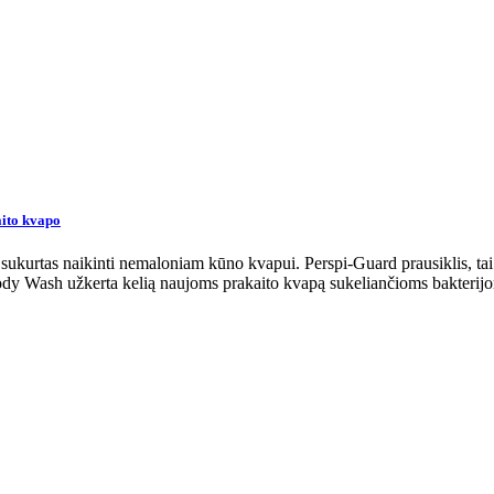
aito kvapo
ukurtas naikinti nemaloniam kūno kvapui. Perspi-Guard prausiklis, tai n
ody Wash užkerta kelią naujoms prakaito kvapą sukeliančioms bakterijoms