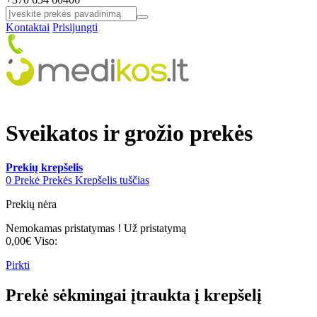
Kontaktai
Prisijungti
Sveikatos ir grožio prekės
Prekių krepšelis
0
Prekė
Prekės
Krepšelis tuščias
Prekių nėra
Nemokamas pristatymas !
Už pristatymą
0,00€
Viso:
Pirkti
Prekė sėkmingai įtraukta į krepšelį