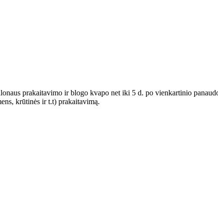
naus prakaitavimo ir blogo kvapo net iki 5 d. po vienkartinio panaudo
ens, krūtinės ir t.t) prakaitavimą.