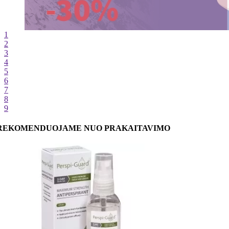
1
2
3
4
5
6
7
8
9
REKOMENDUOJAME NUO PRAKAITAVIMO