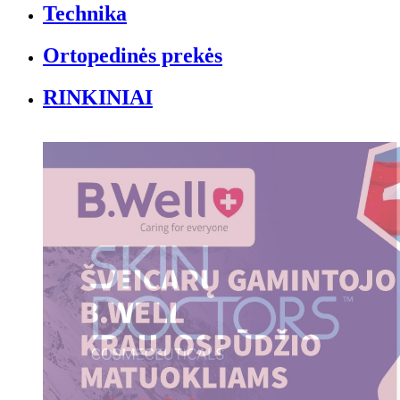
Technika
Ortopedinės prekės
RINKINIAI