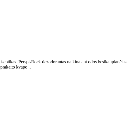
ntiseptikas. Perspi-Rock dezodorantas naikina ant odos besikaupiančias
prakaito kvapo...